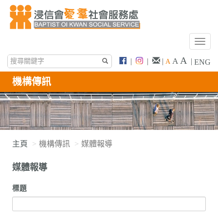
T
o
A
A
|
|
|
|
A
ENG
g
g
機構傳訊
l
e
n
a
v
i
主頁
機構傳訊
媒體報導
g
a
媒體報導
t
i
標題
o
n