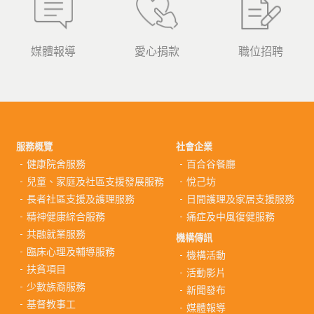
媒體報導
愛心捐款
職位招聘
服務概覽
社會企業
健康院舍服務
百合谷餐廳
兒童、家庭及社區支援發展服務
悅己坊
長者社區支援及護理服務
日間護理及家居支援服務
精神健康綜合服務
痛症及中風復健服務
共融就業服務
機構傳訊
臨床心理及輔導服務
機構活動
扶貧項目
活動影片
少數族裔服務
新聞發布
基督教事工
媒體報導