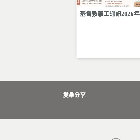
神健康諮詢熱線
基督教事工通訊2026
專業社工 / 輔導員 / 護士為社區人
精神困擾者或家屬提供服務
愛羣分享