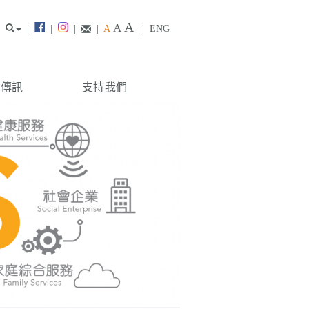
A
A
|
|
|
|
A
|
ENG
構傳訊
支持我們