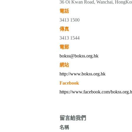
36 Oi Kwan Road, Wanchai, HongKo
電話
3413 1500
傳真
3413 1544
電郵
bokss@bokss.org.hk
網站
http://www.bokss.org.hk
Facebook
https://www.facebook.com/bokss.org.
留言給我們
名稱