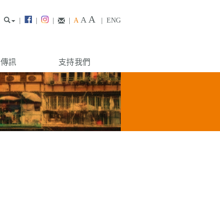
A
A
|
|
|
|
A
|
ENG
構傳訊
支持我們