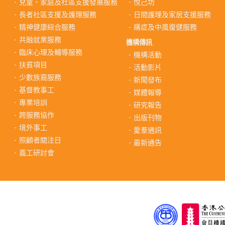
兒童、家庭及社區支援發展服務
悅己坊
長者社區支援及護理服務
日間護理及家居支援服務
精神健康綜合服務
痛症及中風復健服務
共融就業服務
機構傳訊
臨床心理及輔導服務
機構活動
扶貧項目
活動影片
少數族裔服務
新聞發布
基督教事工
媒體報導
專業培訓
研究報告
跨服務協作
出版刊物
境外事工
愛羣通訊
照顧者關注日
最新通告
義工研討會