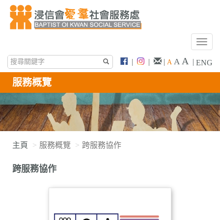
T
o
A
A
|
|
|
|
A
ENG
g
g
服務概覽
l
e
n
a
v
i
主頁
服務概覽
跨服務協作
g
a
跨服務協作
t
i
o
n