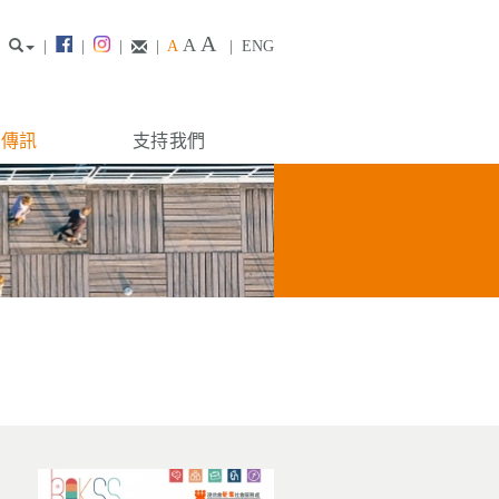
A
A
|
|
|
|
A
|
ENG
構傳訊
支持我們