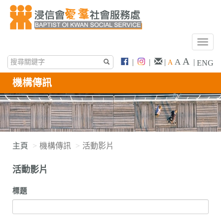
T
o
A
A
|
|
|
|
A
ENG
g
g
機構傳訊
l
e
n
a
v
i
主頁
機構傳訊
活動影片
g
a
活動影片
t
i
標題
o
n