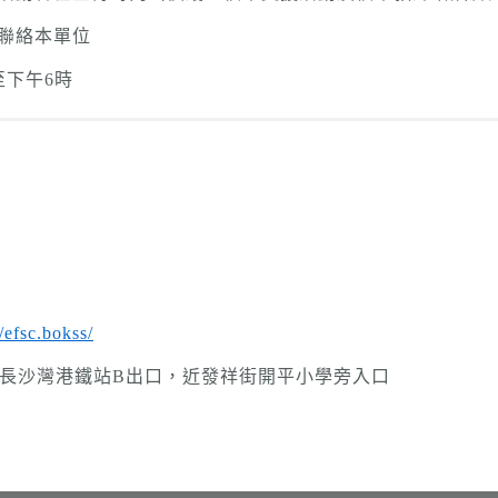
聯絡本單位
至下午6時
efsc.bokss/
(長沙灣港鐵站B出口，近發祥街開平小學旁入口