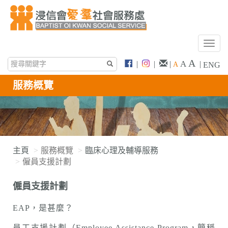
T
o
A
A
|
|
|
|
A
ENG
g
g
服務概覽
l
e
n
a
v
i
主頁
服務概覽
臨床心理及輔導服務
g
僱員支援計劃
a
t
僱員支援計劃
i
o
EAP，是甚麼？
n
員工支援計劃（Employee Assistance Program，簡稱