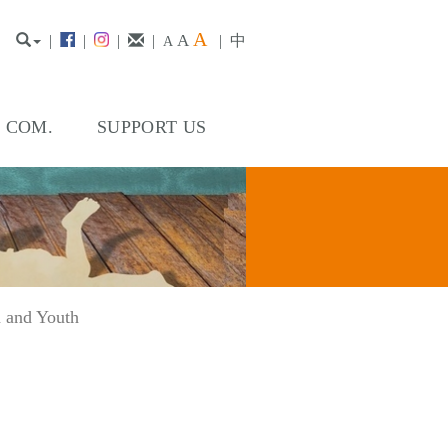
A
A
|
|
|
|
|
中
A
. COM.
SUPPORT US
n and Youth