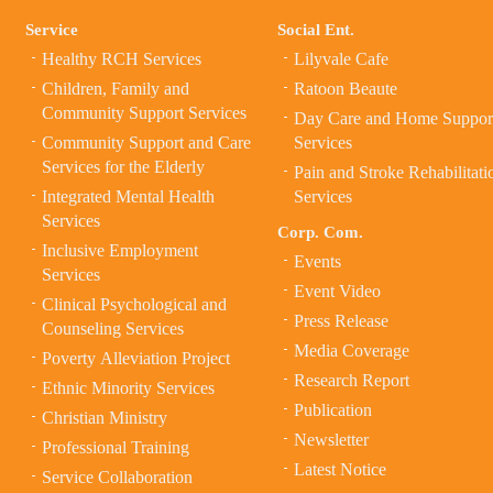
Service
Social Ent.
Healthy RCH Services
Lilyvale Cafe
Children, Family and
Ratoon Beaute
Community Support Services
Day Care and Home Suppor
Community Support and Care
Services
Services for the Elderly
Pain and Stroke Rehabilitati
Integrated Mental Health
Services
Services
Corp. Com.
Inclusive Employment
Events
Services
Event Video
Clinical Psychological and
Press Release
Counseling Services
Media Coverage
Poverty Alleviation Project
Research Report
Ethnic Minority Services
Publication
Christian Ministry
Newsletter
Professional Training
Latest Notice
Service Collaboration