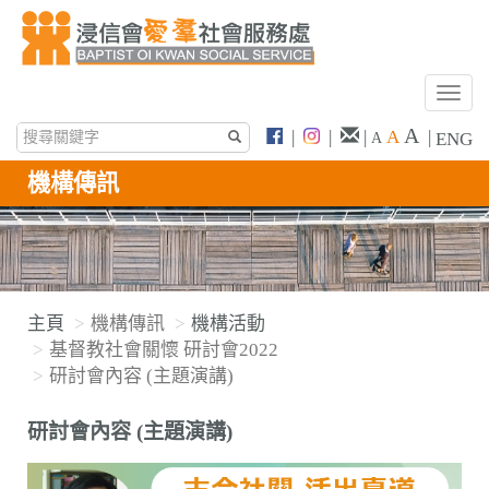
T
o
A
|
|
|
A
|
ENG
A
g
g
機構傳訊
l
e
n
a
v
主頁
機構傳訊
機構活動
i
基督教社會關懷 研討會2022
g
研討會內容 (主題演講)
a
t
研討會內容 (主題演講)
i
o