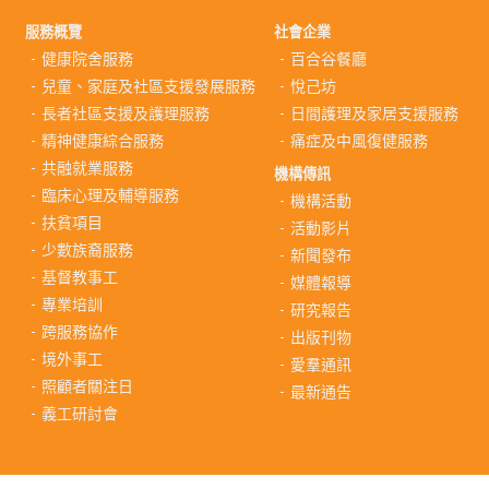
服務概覽
社會企業
健康院舍服務
百合谷餐廳
兒童、家庭及社區支援發展服務
悅己坊
長者社區支援及護理服務
日間護理及家居支援服務
精神健康綜合服務
痛症及中風復健服務
共融就業服務
機構傳訊
臨床心理及輔導服務
機構活動
扶貧項目
活動影片
少數族裔服務
新聞發布
基督教事工
媒體報導
專業培訓
研究報告
跨服務協作
出版刊物
境外事工
愛羣通訊
照顧者關注日
最新通告
義工研討會