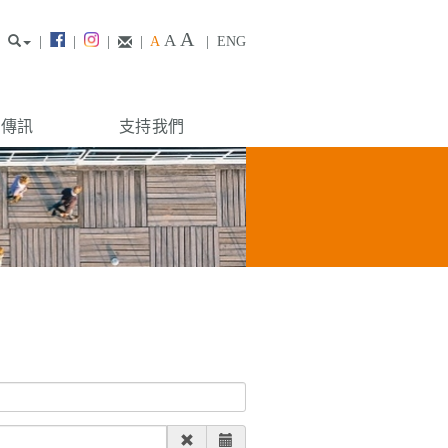
A
A
|
|
|
|
A
|
ENG
構傳訊
支持我們